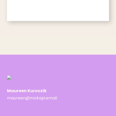
Maureen Kuroczik
maureen@mokapi.email