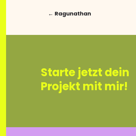
←
Ragunathan
Starte jetzt dein
Projekt mit mir!