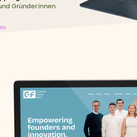
 und Gründer:innen
om